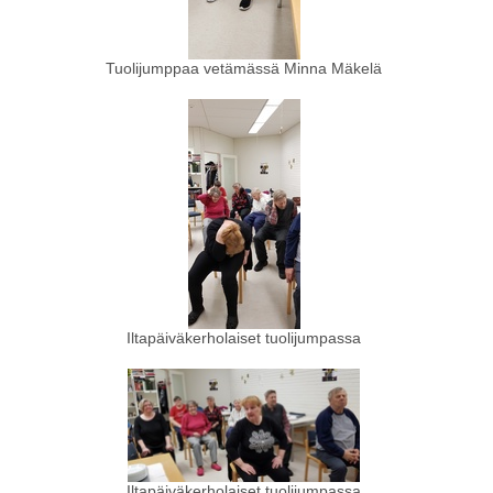
Tuolijumppaa vetämässä Minna Mäkelä
Iltapäiväkerholaiset tuolijumpassa
Iltapäiväkerholaiset tuolijumpassa