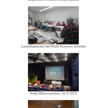
Lauluiltapäivää Veli-Matti Kososen johdolla
Retki Merenrantaan 20.9.2019