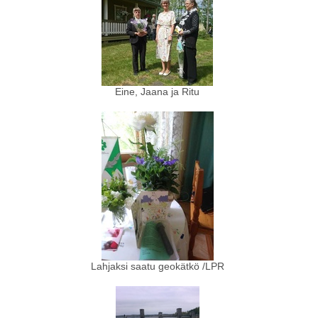
Eine, Jaana ja Ritu
Lahjaksi saatu geokätkö /LPR